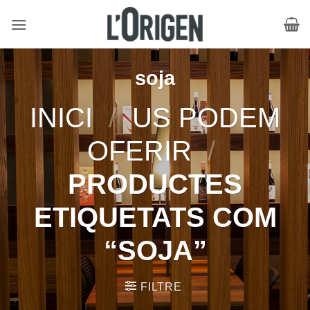
Skip
to
content
soja
INICI
/
US PODEM
OFERIR
/
PRODUCTES
ETIQUETATS COM
“SOJA”
FILTRE