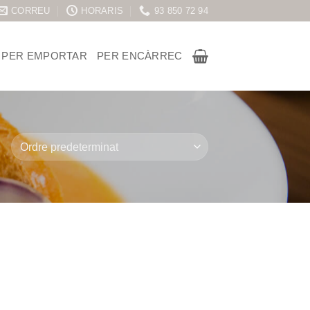
CORREU
HORARIS
93 850 72 94
 PER EMPORTAR
PER ENCÀRREC
geix
a