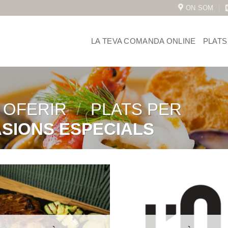
ON SOM
LA TEVA COMANDA ONLINE
PLATS
 OFERIR
/
PLATS PER
SIONS ESPECIALS
Afegeix
Afe
a