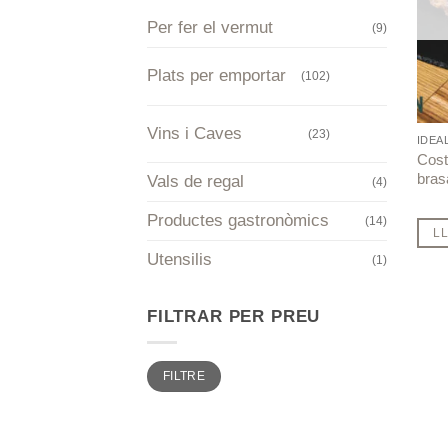
Per fer el vermut
(9)
Plats per emportar
(102)
Vins i Caves
(23)
IDEA
Cost
bras
Vals de regal
(4)
Productes gastronòmics
(14)
L
Utensilis
(1)
FILTRAR PER PREU
Preu
Preu
FILTRE
mínim
màxim