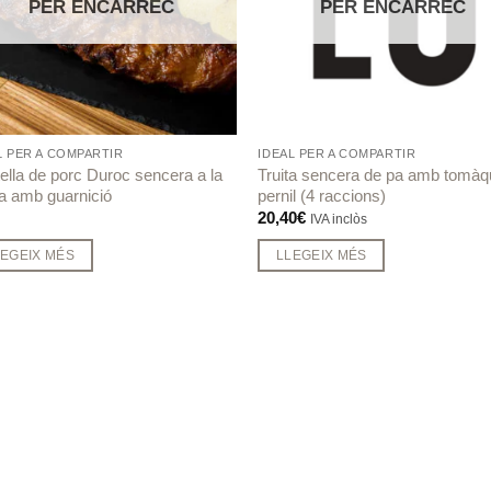
Favorits
Favo
PER ENCÀRREC
PER ENCÀRREC
L PER A COMPARTIR
IDEAL PER A COMPARTIR
ella de porc Duroc sencera a la
Truita sencera de pa amb tomàqu
a amb guarnició
pernil (4 raccions)
20,40
€
IVA inclòs
LEGEIX MÉS
LLEGEIX MÉS