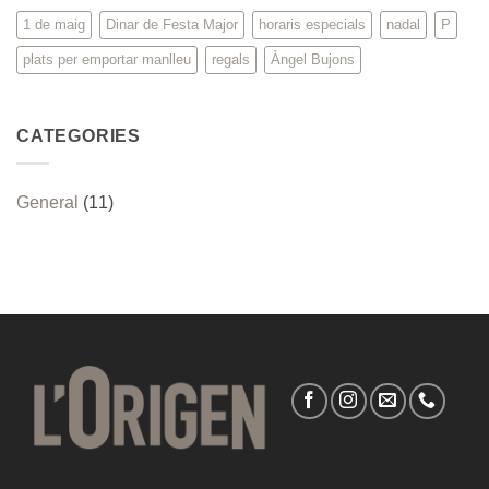
1 de maig
Dinar de Festa Major
horaris especials
nadal
P
plats per emportar manlleu
regals
Àngel Bujons
CATEGORIES
General
(11)