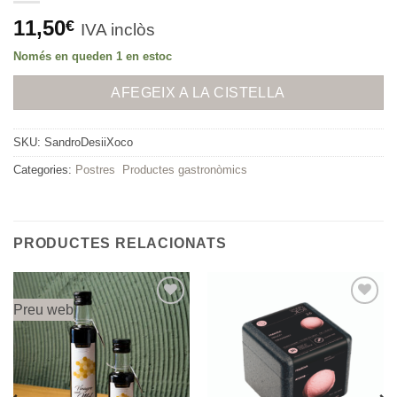
11,50
€
IVA inclòs
Només en queden 1 en estoc
AFEGEIX A LA CISTELLA
SKU:
SandroDesiiXoco
Categories:
Postres
Productes gastronòmics
PRODUCTES RELACIONATS
Preu web
Afegeix
Afegeix
a
a
Favorits
Favorits