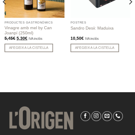
PRODUCTES GASTRONÒMICS
POSTRES
Vinagre amb mel by Can
Sandro Desii: Maduixa
Joanpí (250ml)
El
El
5,45
€
5,30
€
10,50
€
IVA inclòs
IVA inclòs
preu
preu
original
actual
AFEGEIX A LA CISTELLA
AFEGEIX A LA CISTELLA
era:
és:
5,45€.
5,30€.