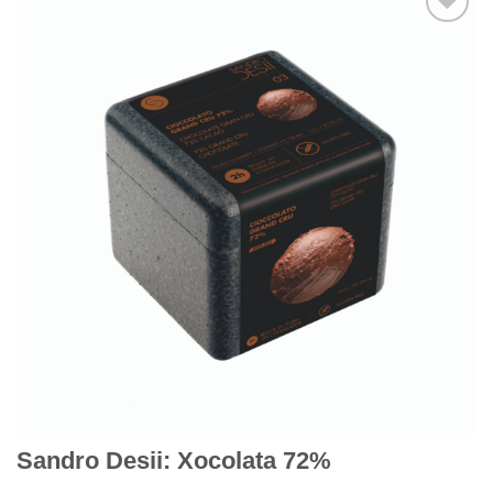
Afegeix
a
Favorits
Sandro Desii: Xocolata 72%