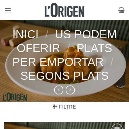
Skip
to
content
INICI
/
US PODEM
OFERIR
/
PLATS
PER EMPORTAR
/
SEGONS PLATS
FILTRE