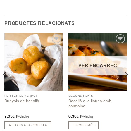
PRODUCTES RELACIONATS
Afegeix
Afegeix
a
a
Favorits
Favorits
PER ENCÀRREC
PER FER EL VERMUT
SEGONS PLATS
Bacallà a la llauna amb
Bunyols de bacallà
samfaina
7,95
€
8,30
€
IVA inclòs
IVA inclòs
AFEGEIX A LA CISTELLA
LLEGEIX MÉS