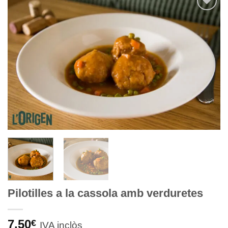
Afegeix
a
Favorits
Pilotilles a la cassola amb verduretes
7,50
€
IVA inclòs